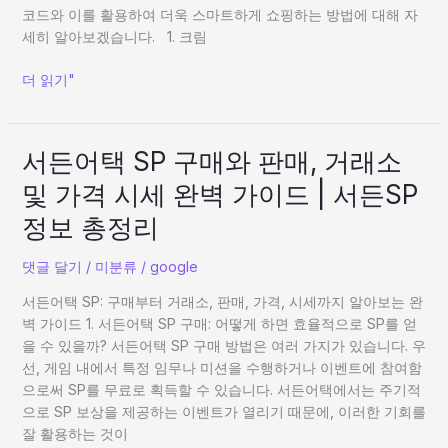
받
코드와 이를 활용하여 더욱 스마트하게 쇼핑하는 방법에 대해 자
는
세히 알아보겠습니다. 1. 크림
법
|
더 읽기"
KREAM
가
입
서
서든어택 SP 구매와 판매, 거래소
혜
든
택
및 가격 시세 완벽 가이드 | 서든SP
어
100%
택
정보 총정리
활
SP
용
구
댓글 달기
/
미분류
/
google
하
매
기
서든어택 SP: 구매부터 거래소, 판매, 가격, 시세까지 알아보는 완
와
벽 가이드 1. 서든어택 SP 구매: 어떻게 하면 효율적으로 SP를 얻
판
을 수 있을까? 서든어택 SP 구매 방법은 여러 가지가 있습니다. 우
매,
선, 게임 내에서 특정 임무나 미션을 수행하거나 이벤트에 참여함
거
으로써 SP를 무료로 획득할 수 있습니다. 서든어택에서는 주기적
래
으로 SP 보상을 제공하는 이벤트가 열리기 때문에, 이러한 기회를
소
잘 활용하는 것이
및