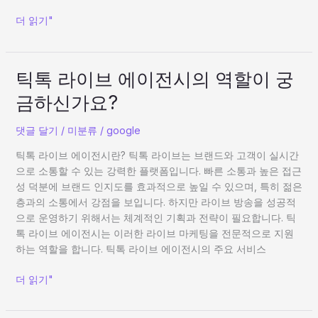
가
더 읽기"
격
시
세
완
틱
틱톡 라이브 에이전시의 역할이 궁
벽
톡
금하신가요?
가
라
이
이
댓글 달기
/
미분류
/
google
드
브
|
에
틱톡 라이브 에이전시란? 틱톡 라이브는 브랜드와 고객이 실시간
서
이
으로 소통할 수 있는 강력한 플랫폼입니다. 빠른 소통과 높은 접근
든
전
성 덕분에 브랜드 인지도를 효과적으로 높일 수 있으며, 특히 젊은
SP
시
층과의 소통에서 강점을 보입니다. 하지만 라이브 방송을 성공적
정
의
으로 운영하기 위해서는 체계적인 기획과 전략이 필요합니다. 틱
보
역
톡 라이브 에이전시는 이러한 라이브 마케팅을 전문적으로 지원
총
할
하는 역할을 합니다. 틱톡 라이브 에이전시의 주요 서비스
정
이
리
궁
더 읽기"
금
하