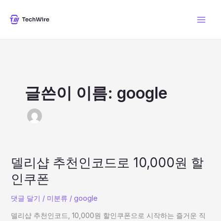
콘
텐
츠
로
건
너
뛰
기
글쓴이 이름: google
델
델리샵 추천인코드로 10,000원 할
리
인쿠폰
샵
추
댓글 달기
/
미분류
/
google
천
인
델리샵 추천인코드, 10,000원 할인쿠폰으로 시작하는 즐거운 직