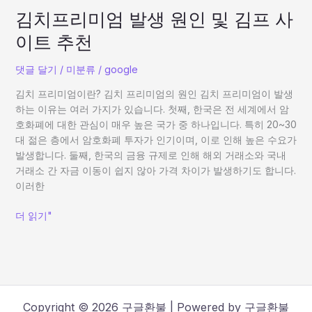
신
김
김치프리미엄 발생 원인 및 김프 사
가
치
요?
이트 추천
프
리
댓글 달기
/
미분류
/
google
미
엄
김치 프리미엄이란? 김치 프리미엄의 원인 김치 프리미엄이 발생
발
하는 이유는 여러 가지가 있습니다. 첫째, 한국은 전 세계에서 암
생
호화폐에 대한 관심이 매우 높은 국가 중 하나입니다. 특히 20~30
원
대 젊은 층에서 암호화폐 투자가 인기이며, 이로 인해 높은 수요가
인
발생합니다. 둘째, 한국의 금융 규제로 인해 해외 거래소와 국내
및
거래소 간 자금 이동이 쉽지 않아 가격 차이가 발생하기도 합니다.
김
이러한
프
사
더 읽기"
이
트
추
천
Copyright © 2026 구글환불 | Powered by 구글환불